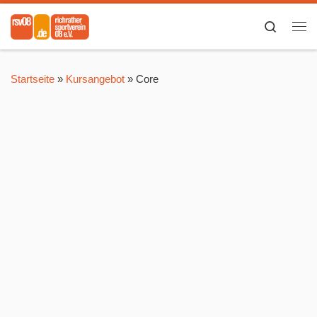
Zum Inhalt springen
Search
Me
Startseite
»
Kursangebot
»
Core