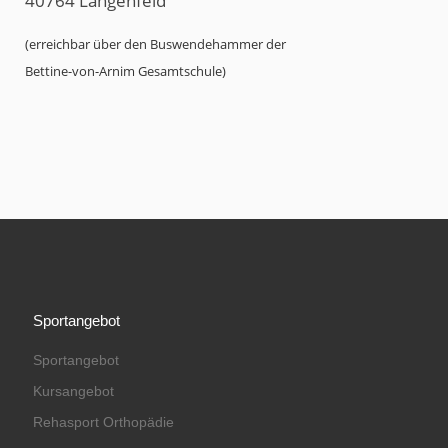
40764 Langenfeld
(erreichbar über den Buswendehammer der
Bettine-von-Arnim Gesamtschule)
Sportangebot
Sportangebot
Kursangebot
Rehasport Orthopädie