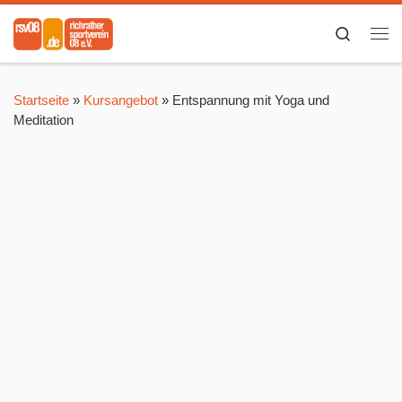
Zum Inhalt springen
Search
Me
Startseite
»
Kursangebot
»
Entspannung mit Yoga und
Meditation