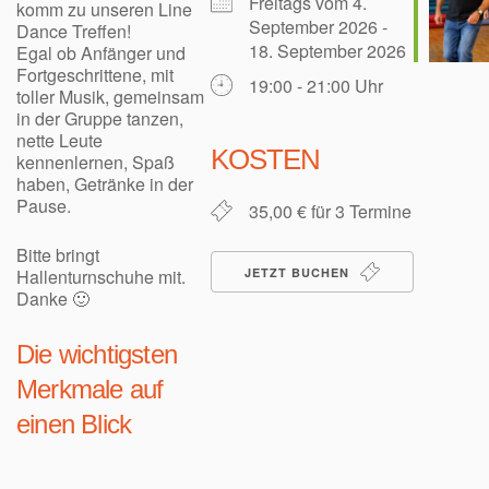
Freitags vom 4.
komm zu unseren Line
September 2026 -
Dance Treffen!
18. September 2026
Egal ob Anfänger und
Fortgeschrittene, mit
19:00 - 21:00 Uhr
toller Musik,
gemeinsam
in der Gruppe tanzen,
nette Leute
KOSTEN
kennenlernen,
Spaß
haben, Getränke in der
Pause.
35,00 € für 3 Termine
Bitte bringt
Hallenturnschuhe mit.
JETZT BUCHEN
Danke 🙂
Die wichtigsten
Merkmale auf
einen Blick