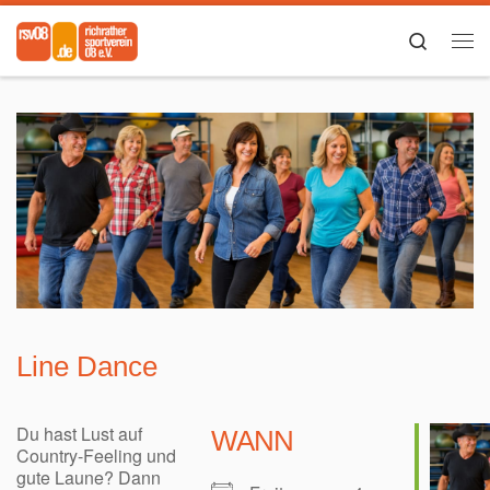
Zum Inhalt springen
Search
Me
Line Dance
Du hast Lust auf
WANN
Country-Feeling und
gute Laune?
Dann