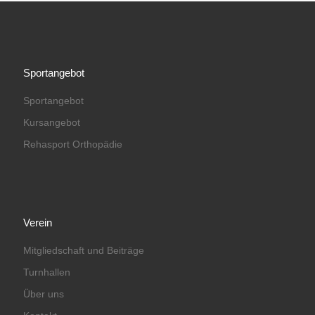
Sportangebot
Sportangebot
Kursangebot
Rehasport Orthopädie
Verein
Mitgliedschaft und Beiträge
Turnhallen
Über uns