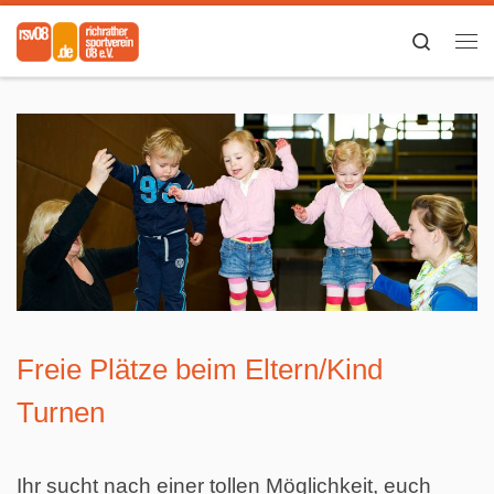
Zum Inhalt springen
Search
Me
Freie Plätze beim Eltern/Kind
Turnen
Ihr sucht nach einer tollen Möglichkeit, euch