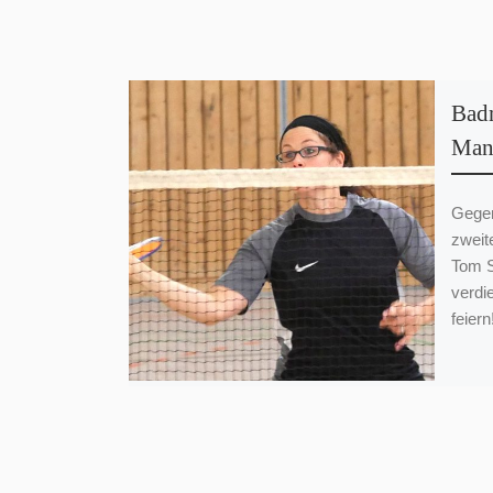
Badm
Mann
Gegen
zweit
Tom S
verdie
feier