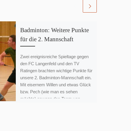
Badminton: Weitere Punkte
für die 2. Mannschaft
Zwei ereignisreiche Spieltage gegen
den FC Langenfeld und den TV
Ratingen brachten wichtige Punkte für
unsere 2. Badminton-Mannschaft ein.
Mit eisernem Willen und etwas Glück
bzw. Pech (wie man es sehen
möchte) gewann das Team von
Jenny im Langenfelder „Derby“ mit
5:3 und „verlor“ einen Punkt beim
Unentschieden in Ratingen. Doch wie
immer: Der Reihe nach 😉