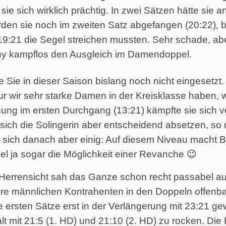
ie sich wirklich prächtig. In zwei Sätzen hätte sie 
den sie noch im zweiten Satz abgefangen (20:22), b
 19:21 die Segel streichen mussten. Sehr schade, ab
nny kampflos den Ausgleich im Damendoppel.
ie in dieser Saison bislang noch nicht eingesetzt.
 nur wir sehr starke Damen in der Kreisklasse haben, 
ng im ersten Durchgang (13:21) kämpfte sie sich ve
sich die Solingerin aber entscheidend absetzen, so 
ich danach aber einig: Auf diesem Niveau macht Ba
iel ja sogar die Möglichkeit einer Revanche 😉
Herrensicht sah das Ganze schon recht passabel aus.
re männlichen Kontrahenten in den Doppeln offenbar 
e ersten Sätze erst in der Verlängerung mit 23:21
alt mit 21:5 (1. HD) und 21:10 (2. HD) zu rocken. Di